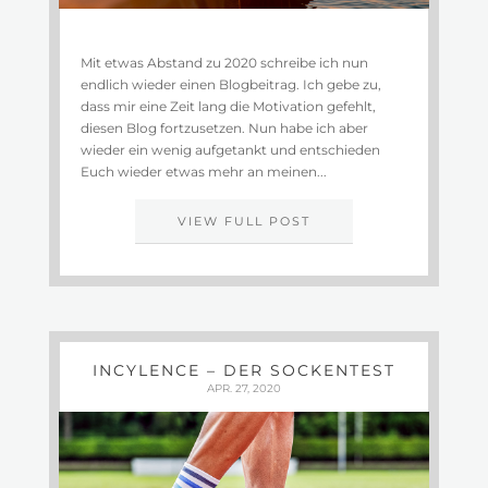
Mit etwas Abstand zu 2020 schreibe ich nun
endlich wieder einen Blogbeitrag. Ich gebe zu,
dass mir eine Zeit lang die Motivation gefehlt,
diesen Blog fortzusetzen. Nun habe ich aber
wieder ein wenig aufgetankt und entschieden
Euch wieder etwas mehr an meinen...
VIEW FULL POST
INCYLENCE – DER SOCKENTEST
APR. 27, 2020