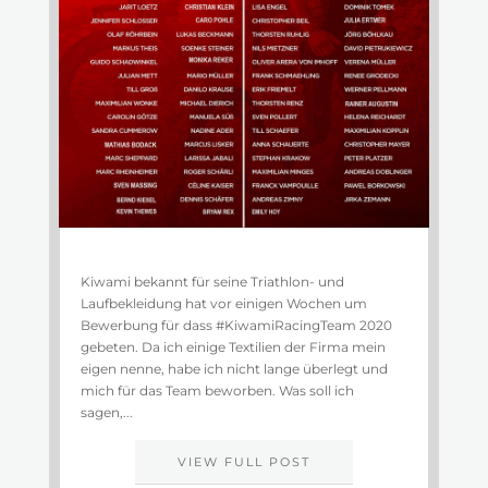
Kiwami bekannt für seine Triathlon- und
Laufbekleidung hat vor einigen Wochen um
Bewerbung für dass #KiwamiRacingTeam 2020
gebeten. Da ich einige Textilien der Firma mein
eigen nenne, habe ich nicht lange überlegt und
mich für das Team beworben. Was soll ich
sagen,...
VIEW FULL POST