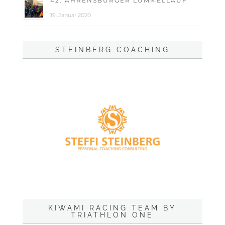
42. AHRENSBURGER LÜMMELLAUF
19. Januar 2020
STEINBERG COACHING
KIWAMI RACING TEAM BY
TRIATHLON ONE