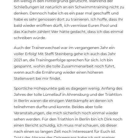
ein wenig in den Hintergrund gerutscht. Während der
Schließungen ist natürlich an ein Schwimmtraining nicht zu
denken. Dennoch habe ich es ein paar mal geschafft und
habe es sehr genossen dort zu trainieren. Ich hoffe, dass Ihr
bald wieder eröffnen dürft, ich vermisse Euren Pool und
das Kacheln zählen! Wer hätte gedacht, dass ich das einmal
schreiben würde.
Auch der Trainerwechsel war im vergangenen Jahr ein
voller Erfolg! Mit Steffi Steinberg gehe ich auch das Jahr
2021 an, die Trainingserfolge sprechen für sich. Ich bin
gespannt, wohin die tolle Zusammenarbeit noch führt,
wenn auch die Ernährung wieder einen höheren
Stellenwert bei mir findet.
Sportliche Höhepunkte gab es dagegen wenig. Anfang des
Jahres der tolle Lümellauf in Ahrensburg und der Triahtlon
in Berlin waren die einzigen Wettkämpfe an denen ich
teilnehmen durfte und konnte. Beides aber tolle
Veranstaltungen, die mich sicherlich noch einmal wieder
sehen werden. Für den Triathlon in Berlin bin ich Dirk noch
einen Bericht schuldig, ich muss mal schauen, ob dieser
nach einen so langen Zeit noch Interessant für Euch ist.
Trotz der Absage des Ostseemans habe ich mit meiner