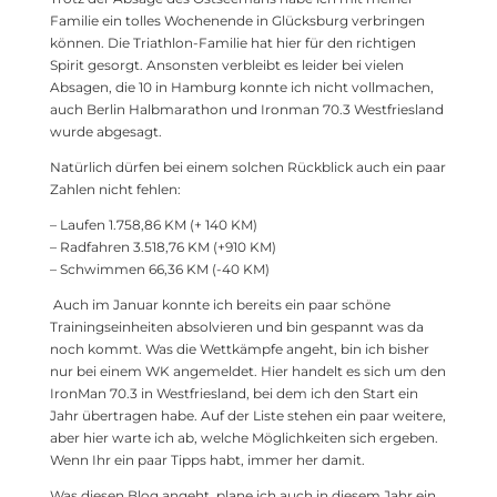
Familie ein tolles Wochenende in Glücksburg verbringen
können. Die Triathlon-Familie hat hier für den richtigen
Spirit gesorgt. Ansonsten verbleibt es leider bei vielen
Absagen, die 10 in Hamburg konnte ich nicht vollmachen,
auch Berlin Halbmarathon und Ironman 70.3 Westfriesland
wurde abgesagt.
Natürlich dürfen bei einem solchen Rückblick auch ein paar
Zahlen nicht fehlen:
– Laufen 1.758,86 KM (+ 140 KM)
– Radfahren 3.518,76 KM (+910 KM)
– Schwimmen 66,36 KM (-40 KM)
Auch im Januar konnte ich bereits ein paar schöne
Trainingseinheiten absolvieren und bin gespannt was da
noch kommt. Was die Wettkämpfe angeht, bin ich bisher
nur bei einem WK angemeldet. Hier handelt es sich um den
IronMan 70.3 in Westfriesland, bei dem ich den Start ein
Jahr übertragen habe. Auf der Liste stehen ein paar weitere,
aber hier warte ich ab, welche Möglichkeiten sich ergeben.
Wenn Ihr ein paar Tipps habt, immer her damit.
Was diesen Blog angeht, plane ich auch in diesem Jahr ein